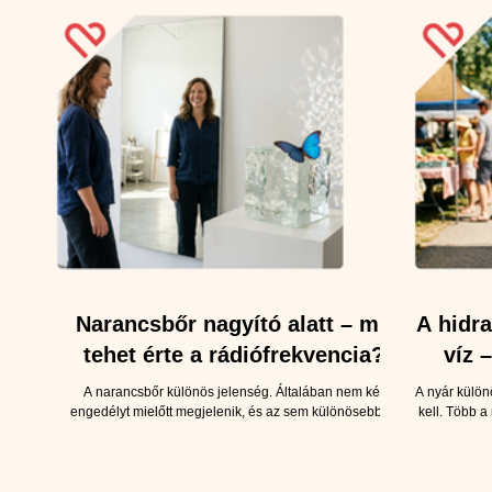
Narancsbőr nagyító alatt – mit
A hidra
tehet érte a rádiófrekvencia?
víz 
A narancsbőr különös jelenség. Általában nem kér
A nyár külön
engedélyt mielőtt megjelenik, és az sem különösebben
kell. Több a
érdekli, hány kilométert sétálunk, milyen lelkiismeretesen
görögdinnyéb
edzünk, vagy mekkora ruhaméretet viselünk. Egyszer csak
beszélünk, 
ott van a combon, a csípőn vagy a fenéken, és többnyire
mi azon vita
jóval feltűnőbben a saját szemünkben, mint bárki máséban.
kerüljön el