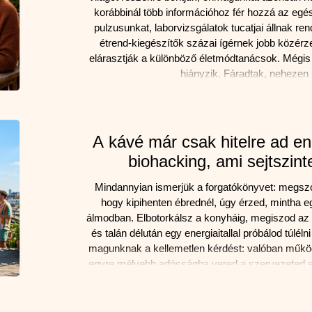
korábbinál több információhoz fér hozzá az eg
pulzusunkat, laborvizsgálatok tucatjai állnak r
étrend-kiegészítők százai ígérnek jobb közérze
elárasztják a különböző életmódtanácsok. Mégis
hiányzik. Fáradtak, nehezen 
A kávé már csak hitelre ad ene
biohacking, ami sejtszint
Mindannyian ismerjük a forgatókönyvet: megszól
hogy kipihenten ébrednél, úgy érzed, mintha eg
álmodban. Elbotorkálsz a konyháig, megiszod az 
és talán délután egy energiaitallal próbálod túléln
magunknak a kellemetlen kérdést: valóban műkö
egyre mélyebb adósságba vered a szervezeted e
tengerparton ülve, a 