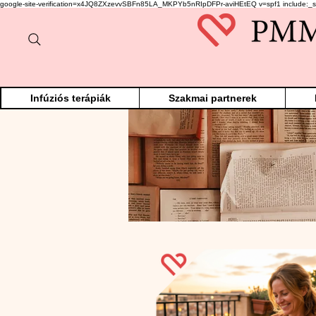
google-site-verification=x4JQ8ZXzevvSBFn85LA_MKPYb5nRIpDFPr-aviHEtEQ v=spf1 include:_s
Infúziós terápiák
Szakmai partnerek