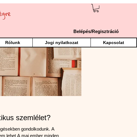
Belépés/Regisztráció
Rólunk
Jogi nyilatkozat
Kapcsolat
ztikus szemlélet?
ggésekben gondolkodunk. A
nem lehet A mai ember minden