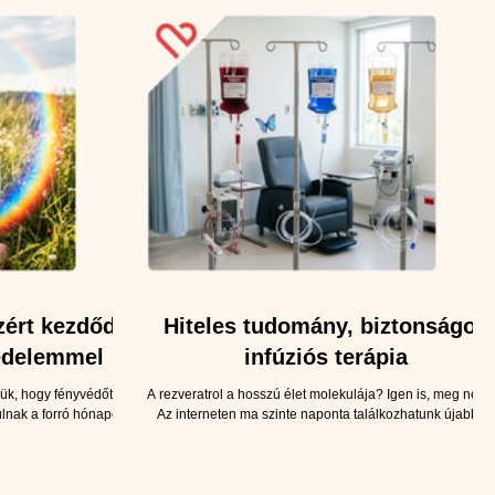
zért kezdődik
Hiteles tudomány, biztonságos
édelemmel
infúziós terápia
ük, hogy fényvédőt
A rezveratrol a hosszú élet molekulája? Igen is, meg nem i
lnak a forró hónapok,
Az interneten ma szinte naponta találkozhatunk újabb é
édő krémet is elteszik a
újabb csodaszerekkel. Egyik héten egy vitamin, a másiko
számára az UV-sugárzás
egy növényi kivonat kerül reflektorfénybe, majd néhány h
st. A nap káros sugarai
múlva lehet, hogy az ellenkezőjét olvashatjuk róla. A
nap mint nap nyomot
rezveratrol sem kerülheti el ezt a sorsot. Volt már „a hoss