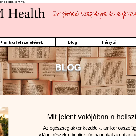
pf.google.com ~al
Klinikai felszerelések
Blog
Iránytű
BLOG
Mit jelent valójában a holis
Az egészség akkor kezdődik, amikor összefü
világot részekre bontjuk, önmagunkat azonban 