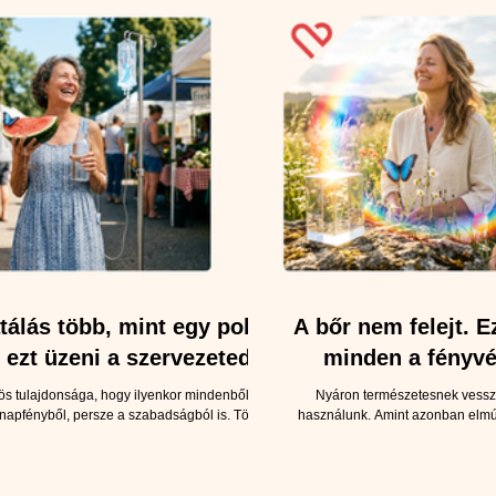
tálás több, mint egy pohár
A bőr nem felejt. E
– ezt üzeni a szervezeted
minden a fényv
nyáron
ös tulajdonsága, hogy ilyenkor mindenből több
Nyáron természetesnek vessz
 napfényből, persze a szabadságból is. Több a
használunk. Amint azonban elmú
ől meg a vízpartból. Amiről pedig kevesebbet
sokan a fürdőruhával együtt a fényv
hogy több kell a folyadékból is. Mert miközben
szekrény mélyére. Pedig bőrünk 
tkozunk, hogy a lángosra tejföl vagy fokhagyma
nem csak a strandon jelent kihívá
őbb, a szervezetünk teljesen más kérdésekkel
egész évben jelen vannak, és 