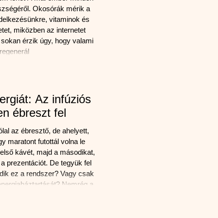
észségéről. Okosórák mérik a
endelkezésünkre, vitaminok és
tet, miközben az internetet
 sokan érzik úgy, hogy valami
regenerál
rgiát: Az infúziós
en ébreszt fel
al az ébresztő, de ahelyett,
y maratont futottál volna le
első kávét, majd a másodikat,
i a prezentációt. De tegyük fel
dik ez a rendszer? Vagy csak
nergiaháztartását? Nemrég a
hu