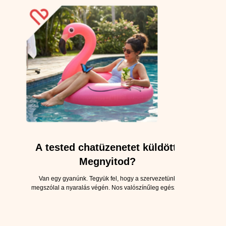
Tanai Lilla kozmetikus szakértőnk munkája során gyakran
foglalkozik.
találkozik olyan vendégekkel, akik rendszeresen mozognak,
testhőmérsék
tudatosan étkeznek, törődnek a bőrü
A tested chatüzenetet küldött.
Megnyitod?
Van egy gyanúnk. Tegyük fel, hogy a szervezetünk
megszólal a nyaralás végén. Nos valószínűleg egészen
érdekes beszélgetés alakulhatna ki. A gyomor talán
finoman megjegyezné, hogy a harmadik lángos már nem
feltétlenül volt létkérdés. A bőr emlékeztetne rá, hogy a
naptej nem dísznek készült, a máj pedig diszkréten