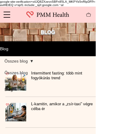
google-site-verification=x4JQ8ZXzevvSBFn85LA_MKPYb5nRIpDFPr-
aviHEtEQ v=spf1 include:_spf.google.com ~al
BLOG
Blog
Összes blog
Összes blog
Intermittent fasting: több mint
fogyókúrás trend
Iránytű
Blog
L-karnitin, amikor a „zsír-taxi” végre
célba ér