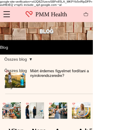
google-site-verification=x4JQ8ZXzevvSBFn85LA_MKPYb5nRIpDFPr-
aviHEtEQ v=spf1 include:_spf.google.com ~al
BLOG
Blog
Összes blog
Összes blog
Miért érdemes figyelmet fordítani a
nyirokrendszeredre?
Iránytű
Blog