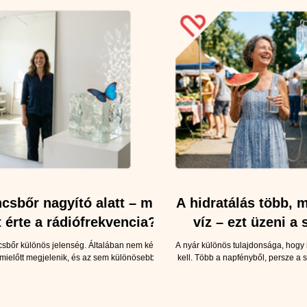
csbőr nagyító alatt – mit
A hidratálás több, 
t érte a rádiófrekvencia?
víz – ezt üzeni a
nyáro
sbőr különös jelenség. Általában nem kér
A nyár különös tulajdonsága, hogy
mielőtt megjelenik, és az sem különösebben
kell. Több a napfényből, persze a 
ny kilométert sétálunk, milyen lelkiismeretesen
görögdinnyéből meg a vízpartból. 
y mekkora ruhaméretet viselünk. Egyszer csak
beszélünk, hogy több kell a folyad
ombon, a csípőn vagy a fenéken, és többnyire
mi azon vitatkozunk, hogy a lángos