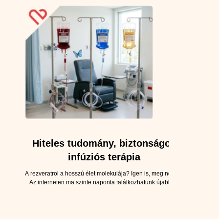
nagy zöldség-gyümölcssalátával elintézhető. A nyári
jóval feltűn
vitaminpótlás azonban ennél valamivel árnyaltabb. A
Tanai Lilla
meleg, az izzadás, az intenzívebb sport, az utazás, a
találkozik o
megváltozott étkezési szokások é
t
Hiteles tudomány, biztonságos
infúziós terápia
A rezveratrol a hosszú élet molekulája? Igen is, meg nem is.
Az interneten ma szinte naponta találkozhatunk újabb és
újabb csodaszerekkel. Egyik héten egy vitamin, a másikon
egy növényi kivonat kerül reflektorfénybe, majd néhány hét
múlva lehet, hogy az ellenkezőjét olvashatjuk róla. A
rezveratrol sem kerülheti el ezt a sorsot. Volt már „a hosszú