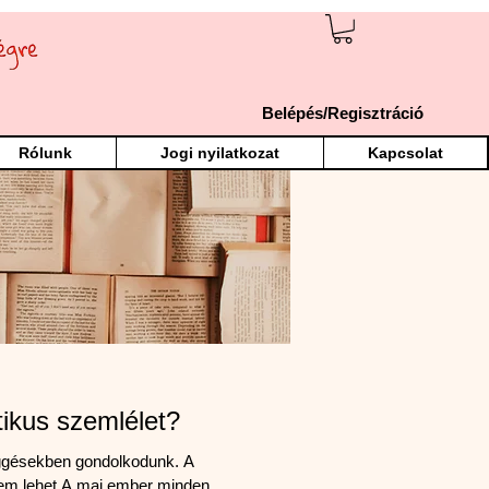
Belépés/Regisztráció
Rólunk
Jogi nyilatkozat
Kapcsolat
ztikus szemlélet?
ggésekben gondolkodunk. A
nem lehet A mai ember minden