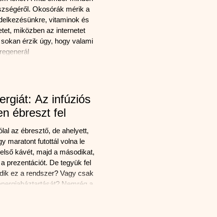
észségéről. Okosórák mérik a
endelkezésünkre, vitaminok és
tet, miközben az internetet
 sokan érzik úgy, hogy valami
regenerál
rgiát: Az infúziós
en ébreszt fel
al az ébresztő, de ahelyett,
y maratont futottál volna le
első kávét, majd a másodikat,
i a prezentációt. De tegyük fel
dik ez a rendszer? Vagy csak
nergiaháztartását? Nemrég a
hu