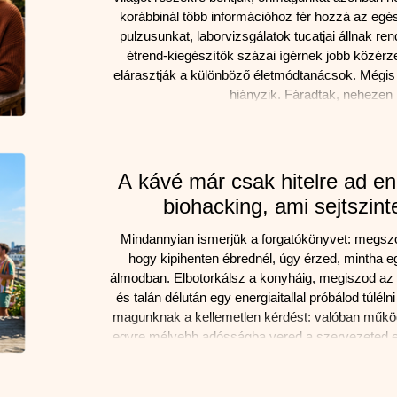
korábbinál több információhoz fér hozzá az eg
pulzusunkat, laborvizsgálatok tucatjai állnak r
étrend-kiegészítők százai ígérnek jobb közérze
elárasztják a különböző életmódtanácsok. Mégis
hiányzik. Fáradtak, nehezen 
A kávé már csak hitelre ad ene
biohacking, ami sejtszint
Mindannyian ismerjük a forgatókönyvet: megszól
hogy kipihenten ébrednél, úgy érzed, mintha eg
álmodban. Elbotorkálsz a konyháig, megiszod az 
és talán délután egy energiaitallal próbálod túléln
magunknak a kellemetlen kérdést: valóban műkö
egyre mélyebb adósságba vered a szervezeted e
tengerparton ülve, a 