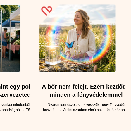
mint egy pohár
A bőr nem felejt. Ezért kezdődik
 szervezeted
minden a fényvédelemmel
n
 ilyenkor mindenből több
Nyáron természetesnek vesszük, hogy fényvédőt
szabadságból is. Több a
használunk. Amint azonban elmúlnak a forró hónapok,
Amiről pedig kevesebbet
sokan a fürdőruhával együtt a fényvédő krémet is elteszik
ékból is. Mert miközben
szekrény mélyére. Pedig bőrünk számára az UV-sugárzá
ra tejföl vagy fokhagyma
nem csak a strandon jelent kihívást. A nap káros sugarai