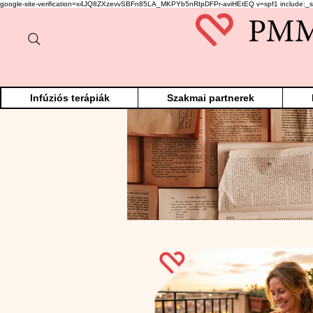
google-site-verification=x4JQ8ZXzevvSBFn85LA_MKPYb5nRIpDFPr-aviHEtEQ v=spf1 include:_s
Infúziós terápiák
Szakmai partnerek