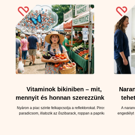
Vitaminok bikiniben – mit,
Naran
mennyit és honnan szerezzünk be
tehe
nyáron?
Nyáron a piac szinte felkapcsolja a reflektorokat. Piroslik a
A naranc
paradicsom, illatozik az őszibarack, roppan a paprika, a
engedélyt 
görögdinnye pedig hűtőajtónyi szeletekkel próbálja
érdekli, há
bizonyítani, hogy tulajdonképpen italnak is beillik. Ilyenkor
edzünk, vag
joggal gondolhatjuk, hogy a vitaminszükségletünk egyetlen
ott van a c