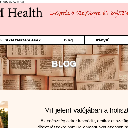
pf.google.com ~al
Klinikai felszerelések
Blog
Iránytű
BLOG
Mit jelent valójában a holis
Az egészség akkor kezdődik, amikor összefü
világot részekre bontjuk, önmagunkat azonban 