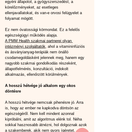
egyéni állapotot, a gyógyszerszedést, a 
kórelőzményeket, az esetleges 
ellenjavallatokat, és van-e orvosi felügyelet a 
folyamat mögött.
Ez nem óvatossági körmondat. Ez a felelős 
egészségügyi működés alapja.
A PMM Health szakmai partnerei olyan 
intézményi szolgáltatók
,
ahol a vitamininfúziós 
és ásványianyag-terápiák nem önálló 
csodamegoldásként jelennek meg, hanem egy 
nagyobb szakmai gondolkodás részeként, 
állapotfelmérés, konzultáció, indokolt 
alkalmazás, ellenőrzött körülmények.
A hosszú hétvége jó alkalom egy okos 
döntésre
A hosszú hétvége nemcsak pihenésre jó. Arra 
is, hogy az ember ne kapkodva döntsön az 
egészségéről. Nem kell mindent azonnal 
kipróbálni, amit az algoritmus elénk tol. Néha 
sokkal hasznosabb átnézni, hol dolgoznak azok 
a szakemberek, akik nem gyors ígéretet, 