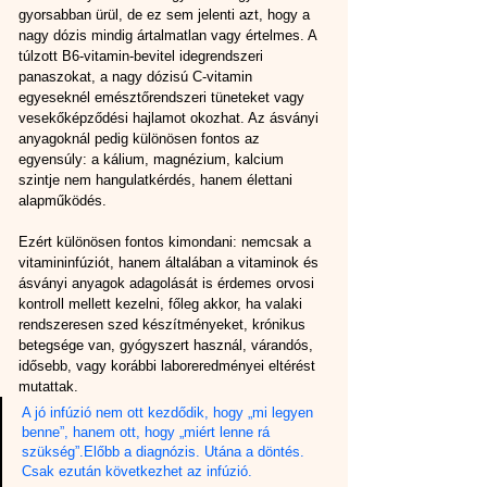
gyorsabban ürül, de ez sem jelenti azt, hogy a 
nagy dózis mindig ártalmatlan vagy értelmes. A 
túlzott B6-vitamin-bevitel idegrendszeri 
panaszokat, a nagy dózisú C-vitamin 
egyeseknél emésztőrendszeri tüneteket vagy 
vesekőképződési hajlamot okozhat. Az ásványi 
anyagoknál pedig különösen fontos az 
egyensúly: a kálium, magnézium, kalcium 
szintje nem hangulatkérdés, hanem élettani 
alapműködés.
Ezért különösen fontos kimondani: nemcsak a 
vitamininfúziót, hanem általában a vitaminok és 
ásványi anyagok adagolását is érdemes orvosi 
kontroll mellett kezelni, főleg akkor, ha valaki 
rendszeresen szed készítményeket, krónikus 
betegsége van, gyógyszert használ, várandós, 
idősebb, vagy korábbi laboreredményei eltérést 
mutattak.
A jó infúzió nem ott kezdődik, hogy „mi legyen 
benne”, hanem ott, hogy „miért lenne rá 
szükség”.Előbb a diagnózis. Utána a döntés. 
Csak ezután következhet az infúzió.