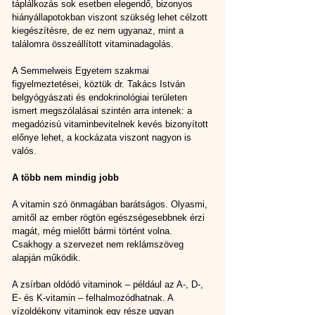
táplálkozás sok esetben elegendő, bizonyos 
hiányállapotokban viszont szükség lehet célzott 
kiegészítésre, de ez nem ugyanaz, mint a 
találomra összeállított vitaminadagolás.
A Semmelweis Egyetem szakmai 
figyelmeztetései, köztük dr. Takács István 
belgyógyászati és endokrinológiai területen 
ismert megszólalásai szintén arra intenek: a 
megadózisú vitaminbevitelnek kevés bizonyított 
előnye lehet, a kockázata viszont nagyon is 
valós.
A több nem mindig jobb
A vitamin szó önmagában barátságos. Olyasmi, 
amitől az ember rögtön egészségesebbnek érzi 
magát, még mielőtt bármi történt volna. 
Csakhogy a szervezet nem reklámszöveg 
alapján működik.
A zsírban oldódó vitaminok – például az A-, D-, 
E- és K-vitamin – felhalmozódhatnak. A 
vízoldékony vitaminok egy része ugyan 