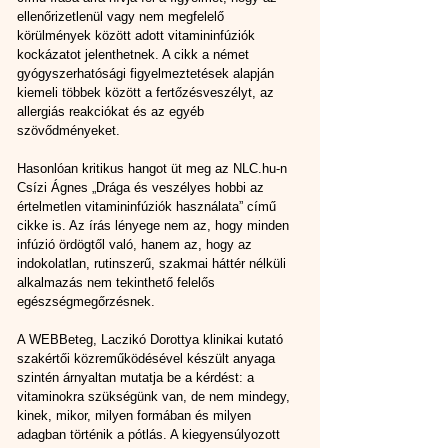
ellenőrizetlenül vagy nem megfelelő 
körülmények között adott vitamininfúziók 
kockázatot jelenthetnek. A cikk a német 
gyógyszerhatósági figyelmeztetések alapján 
kiemeli többek között a fertőzésveszélyt, az 
allergiás reakciókat és az egyéb 
szövődményeket.
Hasonlóan kritikus hangot üt meg az NLC.hu-n 
Csízi Ágnes „Drága és veszélyes hobbi az 
értelmetlen vitamininfúziók használata” című 
cikke is. Az írás lényege nem az, hogy minden 
infúzió ördögtől való, hanem az, hogy az 
indokolatlan, rutinszerű, szakmai háttér nélküli 
alkalmazás nem tekinthető felelős 
egészségmegőrzésnek.
A WEBBeteg, Laczikó Dorottya klinikai kutató 
szakértői közreműködésével készült anyaga 
szintén árnyaltan mutatja be a kérdést: a 
vitaminokra szükségünk van, de nem mindegy, 
kinek, mikor, milyen formában és milyen 
adagban történik a pótlás. A kiegyensúlyozott 