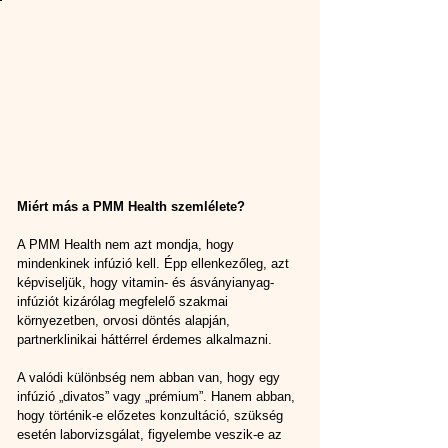
Miért más a PMM Health szemlélete?
A PMM Health nem azt mondja, hogy 
mindenkinek infúzió kell. Épp ellenkezőleg, azt 
képviseljük, hogy vitamin- és ásványianyag-
infúziót kizárólag megfelelő szakmai 
környezetben, orvosi döntés alapján, 
partnerklinikai háttérrel érdemes alkalmazni.
A valódi különbség nem abban van, hogy egy 
infúzió „divatos” vagy „prémium”. Hanem abban, 
hogy történik-e előzetes konzultáció, szükség 
esetén laborvizsgálat, figyelembe veszik-e az 