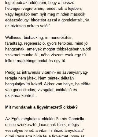
legfeljebb azt eldönteni, hogy a hosszú 
hétvégén végre pihen, rendet rak a fejében, 
vagy legalább nem nyit meg minden második 
egészségügyi hirdetést azzal a gondolattal: „Na, 
ez biztosan nekem való.”
Wellness, biohacking, immunerősítés, 
fáradtság, regeneráció, gyors feltöltés, mind jól 
hangzanak, amelyek mögött többségében valódi 
szakmai munka áll, néha viszont csak egy túl 
lelkes marketingmondat és egy tű.
Pedig az intravénás vitamin- és ásványianyag-
terápia nem játék. Nem péntek délutáni 
hangulatjavító koktél. Akkor van helye, ha előtte 
van gondolkodás, vizsgálat, indikáció és 
szakmai kontroll.
Mit mondanak a figyelmeztető cikkek?
Az Egészségkalauz oldalán Petrás Gabriella 
online szerkesztő „Luxusnak tűnik, mégis 
veszélyes lehet: a vitamininfúzió árnyoldala” 
című írása arra hívja fel a figyelmet, hogy az 