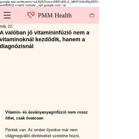
google-site-verification=x4JQ8ZXzevvSBFn85LA_MKPYb5nRIpDFPr-
aviHEtEQ v=spf1 include:_spf.google.com ~al
máj. 22.
A valóban jó vitamininfúzió nem a
vitaminoknál kezdődik, hanem a
diagnózisnál
Vitamin- és ásványanyaginfúzió nem rossz 
ötlet, csak óvatosan
Péntek van. Az ember ilyenkor már nem 
világmegváltó döntéseket szeretne hozni, 