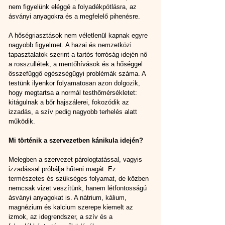
nem figyelünk eléggé a folyadékpótlásra, az 
ásványi anyagokra és a megfelelő pihenésre.
A hőségriasztások nem véletlenül kapnak egyre 
nagyobb figyelmet. A hazai és nemzetközi 
tapasztalatok szerint a tartós forróság idején nő 
a rosszullétek, a mentőhívások és a hőséggel 
összefüggő egészségügyi problémák száma. A 
testünk ilyenkor folyamatosan azon dolgozik, 
hogy megtartsa a normál testhőmérsékletet: 
kitágulnak a bőr hajszálerei, fokozódik az 
izzadás, a szív pedig nagyobb terhelés alatt 
működik.
Mi történik a szervezetben kánikula idején?
Melegben a szervezet párologtatással, vagyis 
izzadással próbálja hűteni magát. Ez 
természetes és szükséges folyamat, de közben 
nemcsak vizet veszítünk, hanem létfontosságú 
ásványi anyagokat is. A nátrium, kálium, 
magnézium és kalcium szerepe kiemelt az 
izmok, az idegrendszer, a szív és a 