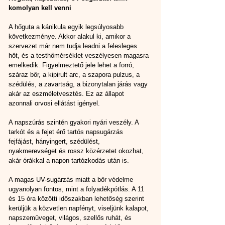
komolyan kell venni
A hőguta a kánikula egyik legsúlyosabb 
következménye. Akkor alakul ki, amikor a 
szervezet már nem tudja leadni a felesleges 
hőt, és a testhőmérséklet veszélyesen magasra 
emelkedik. Figyelmeztető jele lehet a forró, 
száraz bőr, a kipirult arc, a szapora pulzus, a 
szédülés, a zavartság, a bizonytalan járás vagy 
akár az eszméletvesztés. Ez az állapot 
azonnali orvosi ellátást igényel.
A napszúrás szintén gyakori nyári veszély. A 
tarkót és a fejet érő tartós napsugárzás 
fejfájást, hányingert, szédülést, 
nyakmerevséget és rossz közérzetet okozhat, 
akár órákkal a napon tartózkodás után is.
A magas UV-sugárzás miatt a bőr védelme 
ugyanolyan fontos, mint a folyadékpótlás. A 11 
és 15 óra közötti időszakban lehetőség szerint 
kerüljük a közvetlen napfényt, viseljünk kalapot, 
napszemüveget, világos, szellős ruhát, és 