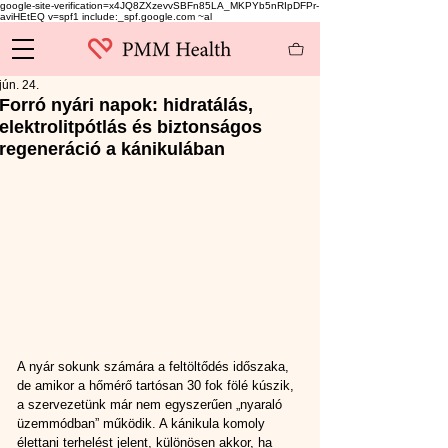
google-site-verification=x4JQ8ZXzevvSBFn85LA_MKPYb5nRIpDFPr-
aviHEtEQ v=spf1 include:_spf.google.com ~al
jún. 24.
Forró nyári napok: hidratálás,
elektrolitpótlás és biztonságos
regeneráció a kánikulában
A nyár sokunk számára a feltöltődés időszaka, 
de amikor a hőmérő tartósan 30 fok fölé kúszik, 
a szervezetünk már nem egyszerűen „nyaraló 
üzemmódban” működik. A kánikula komoly 
élettani terhelést jelent, különösen akkor, ha 