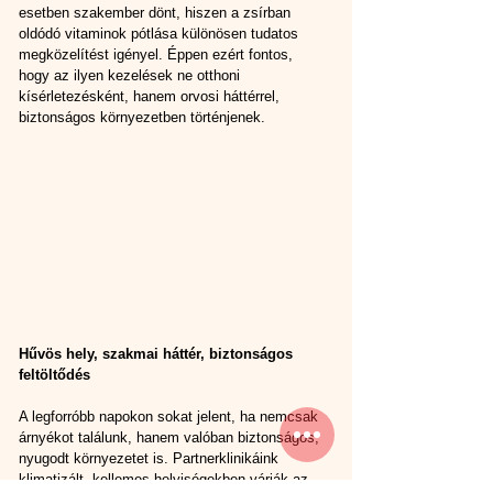
esetben szakember dönt, hiszen a zsírban 
oldódó vitaminok pótlása különösen tudatos 
megközelítést igényel. Éppen ezért fontos, 
hogy az ilyen kezelések ne otthoni 
kísérletezésként, hanem orvosi háttérrel, 
biztonságos környezetben történjenek.
Hűvös hely, szakmai háttér, biztonságos 
feltöltődés
A legforróbb napokon sokat jelent, ha nemcsak 
árnyékot találunk, hanem valóban biztonságos, 
nyugodt környezetet is. Partnerklinikáink 
klimatizált, kellemes helyiségekben várják az 