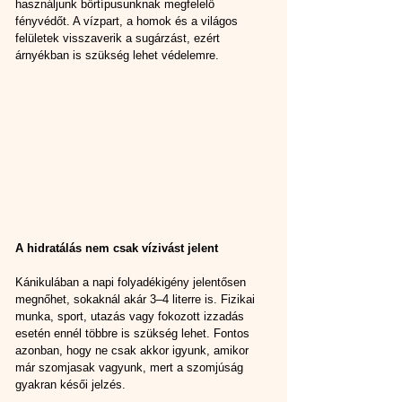
használjunk bőrtípusunknak megfelelő 
fényvédőt. A vízpart, a homok és a világos 
felületek visszaverik a sugárzást, ezért 
árnyékban is szükség lehet védelemre.
A hidratálás nem csak vízivást jelent
Kánikulában a napi folyadékigény jelentősen 
megnőhet, sokaknál akár 3–4 literre is. Fizikai 
munka, sport, utazás vagy fokozott izzadás 
esetén ennél többre is szükség lehet. Fontos 
azonban, hogy ne csak akkor igyunk, amikor 
már szomjasak vagyunk, mert a szomjúság 
gyakran késői jelzés.