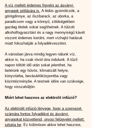
A víz mellett érdemes figyelni az ásványi 
anyagok pótlására is.
 A lédús gyümölcsök, a 
görögdinnye, az őszibarack, az uborka, a 
paradicsom vagy a könnyű, zöldségekben 
gazdag ételek sokat segíthetnek. A túlzott 
alkoholfogyasztást és a nagy mennyiségű kávét 
viszont érdemes kerülni, mert vízhajtó hatásuk 
miatt fokozhatják a folyadékvesztést.
A városban járva mindig legyen nálunk víz, 
akkor is, ha csak rövid útra indulunk. A tűző 
napon töltött idő után sokat jelenthet, ha 
betérünk egy hűvös, klimatizált helyre, 
könyvtárba, bevásárlóközpontba vagy 
közintézménybe. A testnek időre van szüksége, 
hogy visszahűljön.
Miért lehet hasznos az elektrolit infúzió?
Az elektrolit infúzió lényege, hogy a szervezet 
számára fontos folyadékot és ásványi 
anyagokat közvetlenül, orvosi felügyelet mellett 
juttatja be
.
 Ez különösen akkor lehet hasznos, 