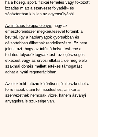
ha a hőség, sport, fizikai terhelés vagy fokozott 
izzadás miatt a szervezet folyadék- és 
sóháztartása kibillen az egyensúlyából.
Az infúziós terápia előnye
,
hogy az 
emésztőrendszer megkerülésével történik a 
bevitel, így a hatóanyagok gyorsabban és 
célzottabban állhatnak rendelkezésre. Ez nem 
jelenti azt, hogy az infúzió helyettesítené a 
tudatos folyadékfogyasztást, az egészséges 
étkezést vagy az orvosi ellátást, de megfelelő 
szakmai döntés mellett értékes támogatást 
adhat a nyári regenerációban.
Az elektrolit infúzió különösen jól illeszkedhet a 
forró napok utáni felfrissüléshez, amikor a 
szervezetnek nemcsak vízre, hanem ásványi 
anyagokra is szüksége van.