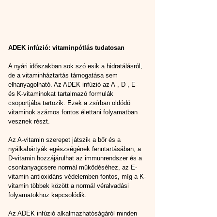
ADEK infúzió: vitaminpótlás tudatosan
A nyári időszakban sok szó esik a hidratálásról, 
de a vitaminháztartás támogatása sem 
elhanyagolható. Az ADEK infúzió az A-, D-, E- 
és K-vitaminokat tartalmazó formulák 
csoportjába tartozik. Ezek a zsírban oldódó 
vitaminok számos fontos élettani folyamatban 
vesznek részt.
Az A-vitamin szerepet játszik a bőr és a 
nyálkahártyák egészségének fenntartásában, a 
D-vitamin hozzájárulhat az immunrendszer és a 
csontanyagcsere normál működéséhez, az E-
vitamin antioxidáns védelemben fontos, míg a K-
vitamin többek között a normál véralvadási 
folyamatokhoz kapcsolódik.
Az ADEK infúzió alkalmazhatóságáról minden 