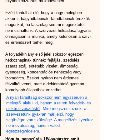
folyadékháztartás működésében.
Ezért fordulhat elő, hogy a nagy melegben 
akkor is bágyadtabbnak, fáradtabbnak érezzük 
magunkat, ha látszólag semmi megerőltetőt 
nem csináltunk. A szervezet hőleadása ugyanis 
önmagában is munka, amely különösen a szív- 
és érrendszert terheli meg.
A folyadékhiány első jelei sokszor egészen 
hétköznapinak tűnnek: fejfájás, szédülés, 
száraz száj, sötétebb vizelet, álmosság, 
gyengeség, koncentrációs nehézség vagy 
izomgörcs. Ezeket nyáron nem érdemes 
félvállról venni, mert a dehidratáció gyorsan 
komolyabb állapothoz vezethet.
A nyári fáradtság sokszor nem egyszerűen a 
melegtől alakul ki, hanem a rejtett folyadék- és 
elektrolitvesztéstől
.
 Mire megszomjazunk, a 
szervezetünk gyakran már jelzi, hogy 
segítségre van szüksége. A megelőzés ilyenkor 
nem óvatosság, hanem valódi 
egészségvédelem.
Hőguta, napszúrás, UV-sugárzás: amit 