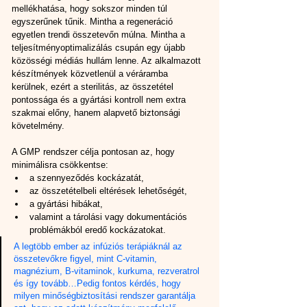
mellékhatása, hogy sokszor minden túl 
egyszerűnek tűnik. Mintha a regeneráció 
egyetlen trendi összetevőn múlna. Mintha a 
teljesítményoptimalizálás csupán egy újabb 
közösségi médiás hullám lenne. Az alkalmazott 
készítmények közvetlenül a véráramba 
kerülnek, ezért a sterilitás, az összetétel 
pontossága és a gyártási kontroll nem extra 
szakmai előny, hanem alapvető biztonsági 
követelmény.
A GMP rendszer célja pontosan az, hogy 
minimálisra csökkentse:
a szennyeződés kockázatát,
az összetételbeli eltérések lehetőségét,
a gyártási hibákat,
valamint a tárolási vagy dokumentációs 
problémákból eredő kockázatokat.
A legtöbb ember az infúziós terápiáknál az 
összetevőkre figyel, mint C-vitamin, 
magnézium, B-vitaminok, kurkuma, rezveratrol 
és így tovább…Pedig fontos kérdés, hogy 
milyen minőségbiztosítási rendszer garantálja 