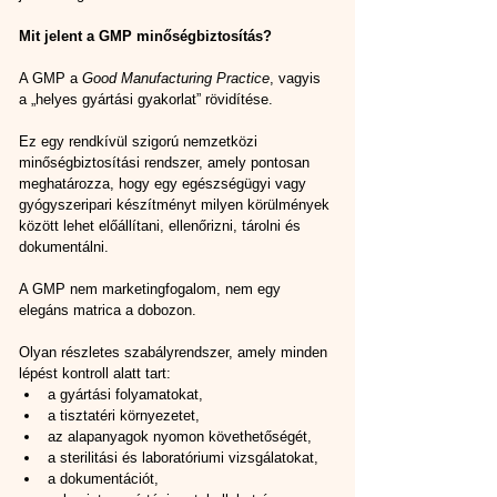
Mit jelent a GMP minőségbiztosítás?
A GMP a 
Good Manufacturing Practice
, vagyis 
a „helyes gyártási gyakorlat” rövidítése.
Ez egy rendkívül szigorú nemzetközi 
minőségbiztosítási rendszer, amely pontosan 
meghatározza, hogy egy egészségügyi vagy 
gyógyszeripari készítményt milyen körülmények 
között lehet előállítani, ellenőrizni, tárolni és 
dokumentálni.
A GMP nem marketingfogalom, nem egy 
elegáns matrica a dobozon.
Olyan részletes szabályrendszer, amely minden 
lépést kontroll alatt tart:
a gyártási folyamatokat,
a tisztatéri környezetet,
az alapanyagok nyomon követhetőségét,
a sterilitási és laboratóriumi vizsgálatokat,
a dokumentációt,