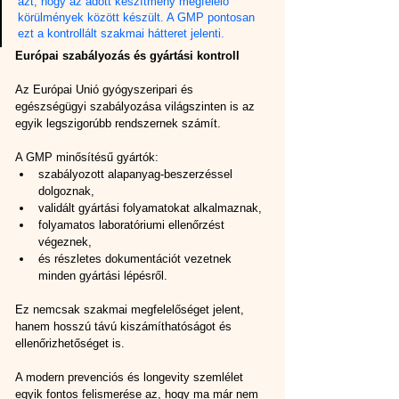
azt, hogy az adott készítmény megfelelő 
körülmények között készült. A GMP pontosan 
ezt a kontrollált szakmai hátteret jelenti.
Európai szabályozás és gyártási kontroll
Az Európai Unió gyógyszeripari és 
egészségügyi szabályozása világszinten is az 
egyik legszigorúbb rendszernek számít.
A GMP minősítésű gyártók:
szabályozott alapanyag-beszerzéssel 
dolgoznak,
validált gyártási folyamatokat alkalmaznak,
folyamatos laboratóriumi ellenőrzést 
végeznek,
és részletes dokumentációt vezetnek 
minden gyártási lépésről.
Ez nemcsak szakmai megfelelőséget jelent, 
hanem hosszú távú kiszámíthatóságot és 
ellenőrizhetőséget is.
A modern prevenciós és longevity szemlélet 
egyik fontos felismerése az, hogy ma már nem 