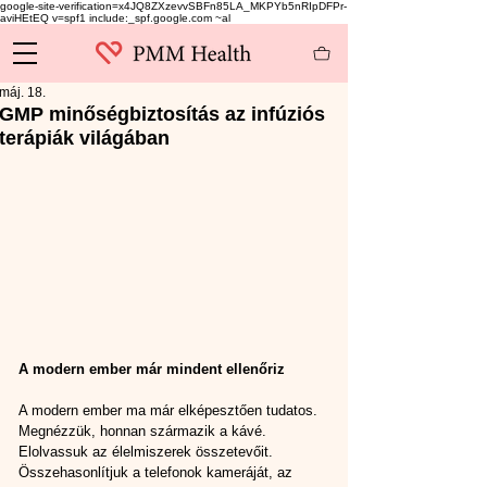
google-site-verification=x4JQ8ZXzevvSBFn85LA_MKPYb5nRIpDFPr-
aviHEtEQ v=spf1 include:_spf.google.com ~al
máj. 18.
GMP minőségbiztosítás az infúziós
terápiák világában
A modern ember már mindent ellenőriz
A modern ember ma már elképesztően tudatos. 
Megnézzük, honnan származik a kávé. 
Elolvassuk az élelmiszerek összetevőit. 
Összehasonlítjuk a telefonok kameráját, az 