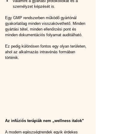
valamint a gyártási protokollokat és a 
személyzet képzését is.
Egy GMP rendszerben működő gyártónál 
gyakorlatilag minden visszakövethető. Minden 
gyártási tétel, minden ellenőrzési pont és 
minden dokumentációs folyamat auditálható.
Ez pedig különösen fontos egy olyan területen, 
ahol az alkalmazás intravénás formában 
történik.
Az infúziós terápiák nem „wellness italok”
A modern egészségtrendek egyik érdekes 