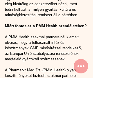
elég kizárólag az összetevőket nézni, mert 
tudni kell azt is, milyen gyártási kultúra és 
minőségbiztosítási rendszer áll a háttérben.
Miért fontos ez a PMM Health szemléletében?
A PMM Health szakmai partnereinél kiemelt 
elvárás, hogy a felhasznált infúziós 
készítmények GMP minősítéssel rendelkező, 
az Európai Unió szabályozási rendszerének 
megfelelő gyártóktól származzanak.
A 
Pharmarkt Med Zrt. (PMM Health
)
olyan 
készítményeket biztosít szakmai partnerei 
számára, amelyek mögött:
ellenőrizhető gyártási háttér,
dokumentált minőségbiztosítás,
szigorú európai gyártási kontroll,
valamint visszakövethető gyártási folyamat 
áll.
Szakmai partnerklinikáink kizárólag ilyen 
készítményekkel dolgoznak
.