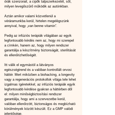
órák szenzorait, a cipők talpszerkezetét, sőt, 
milyen levegőszűrő működik az autónkban.
Aztán amikor valami közvetlenül a 
véráramunkba kerül, hirtelen megelégszünk 
annyival, hogy „van benne vitamin”.
Pedig az infúziós terápiák világában az egyik 
legfontosabb kérdés nem az, hogy mi szerepel 
a címkén, hanem az, hogy milyen rendszer 
garantálja a készítmény biztonságát, sterilitását 
és ellenőrizhetőségét.
Itt válik el egymástól a látványos 
egészségtrend és a valóban kontrollált orvosi 
háttér. Mert miközben a biohacking, a longevity 
vagy a regenerációs protokollok világa tele lehet 
izgalmas ígéretekkel, az infúziós terápiák egyik 
legfontosabb kérdése gyakran a háttérben dől 
el: milyen minőségbiztosítási rendszer 
garantálja, hogy ami a szervezetbe kerül, 
valóban ellenőrzött, biztonságos és megbízható 
körülmények között készült. Ez a GMP valódi 
jelentősége.