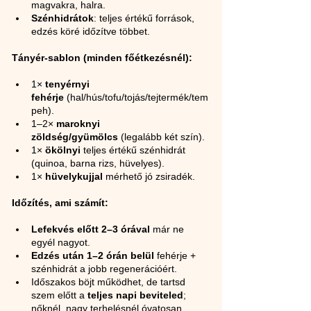
magvakra, halra.
Szénhidrátok
: teljes értékű források, 
edzés köré időzítve többet.
Tányér-sablon (minden főétkezésnél):
1× 
tenyérnyi 
fehérje
 (hal/hús/tofu/tojás/tejtermék/tem
peh).
1–2× 
maroknyi 
zöldség/gyümölcs
 (legalább két szín).
1× 
ökölnyi
 teljes értékű szénhidrát 
(quinoa, barna rizs, hüvelyes).
1× 
hüvelykujjal
 mérhető jó zsiradék.
Időzítés, ami számít:
Lefekvés előtt 2–3 órával
 már ne 
egyél nagyot.
Edzés után 1–2 órán belül
 fehérje + 
szénhidrát a jobb regenerációért.
Időszakos böjt működhet, de tartsd 
szem előtt a 
teljes napi beviteled
; 
nőknél, nagy terhelésnél óvatosan.