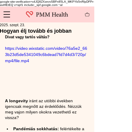
google-site-verification=x4JQ8ZXzevvSBFn85LA_MKPYb5nRIpDFPr-
aviHEtEQ v=spf1 include:_spf.google.com ~al
2025. szept. 23.
Hogyan élj tovább és jobban
Divat vagy tartós váltás?
https://video.wixstatic.com/video/76a5e2_66
3b23d5de5341049c6bdead7fd7d4d3/720p/
mp4/file.mp4
A longevity 
iránt az utóbbi években 
igencsak megnőtt az érdeklődés. Nézzük 
meg vajon milyen okokra vezethető ez 
vissza?
Pandémiás sokkhatás:
 felértékelte a 