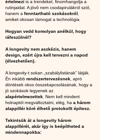
értelmezi
 is a trendeket, finomhangolja a 
rutinjaidat. A jövő nem csodapirulákról szól, 
hanem a 
fenntartható szokásokról
, 
amiket okosan támogat a technológia.
Hogyan vedd komolyan anélkül, hogy 
ráfeszülnél?
A longevity nem aszkézis, hanem 
design, ezért újra kell tervezni a napod 
(élvezhetően).
A longevity-t sokan „szabálylistának” látják. 
Én inkább 
rendszertervezésnek
, apró 
döntések okos összekapcsolásának, hogy a 
jó szokások legyenek az 
alapértelmezettek
. Nem kell mindent 
holnaptól megváltoztatni, elég, ha 
a három 
alappillér köré élhető protokollt építesz.
Tekintsük át a longevity három 
alappillérét, akár így is beépítheted a 
mindennapokba: