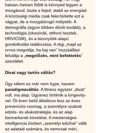
hatvan–hetven fölött is könnyed legyen a 
mozgásod, tiszta a fejed, stabil az energiád. 
A közösségi média csak felerősítette ezt a 
vágyat, de a mozgatórugó mélyebb. A 
demográfia (egyre többen élünk tovább), a 
technológia (okosórák, otthoni tesztek, 
HRV/CGM), és a bizonyíték-alapú 
gondolkodás találkozása. A régi „majd az 
orvos megoldja, ha baj van” hozzáállást 
felváltja a „
megelőzés, mint befektetés
” 
szemlélet.
Divat vagy tartós váltás?
Úgy vélem ez már nem hype, hanem 
paradigmaváltás
. A fitnesz egyszer „divat” 
volt, ma alap. Ugyanez történik a longevity-
vel. Öt éven belül általános lesz az éves 
prevenciós csomag, a személyre szabott 
edzés- és alvásstratégia, és az alap 
biomarkerek követése. A mesterséges 
intelligencia közben „személyi edzővé” válik 
az adataid számára, és nemcsak méri, 