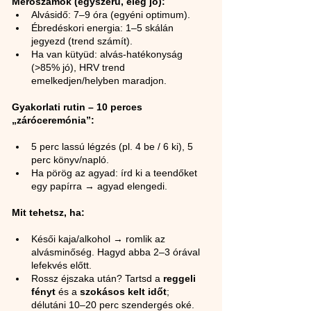
Mérőszámok (egyszerű, elég jó):
Alvásidő: 7–9 óra (egyéni optimum).
Ébredéskori energia: 1–5 skálán 
jegyezd (trend számít).
Ha van kütyüd: alvás-hatékonyság 
(>85% jó), HRV trend 
emelkedjen/helyben maradjon.
Gyakorlati rutin – 10 perces 
„záróceremónia”:
5 perc lassú légzés (pl. 4 be / 6 ki), 5 
perc könyv/napló.
Ha pörög az agyad: írd ki a teendőket 
egy papírra → agyad elengedi.
Mit tehetsz, ha:
Késői kaja/alkohol → romlik az 
alvásminőség. Hagyd abba 2–3 órával 
lefekvés előtt.
Rossz éjszaka után? Tartsd a 
reggeli 
fényt
 és a 
szokásos kelt időt
; 
délutáni 10–20 perc szendergés oké.