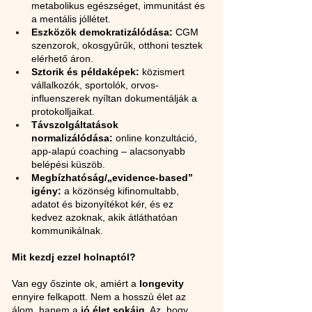
metabolikus egészséget, immunitást és 
a mentális jóllétet.
Eszközök demokratizálódása:
 CGM 
szenzorok, okosgyűrűk, otthoni tesztek 
elérhető áron.
Sztorik és példaképek:
 közismert 
vállalkozók, sportolók, orvos-
influenszerek nyíltan dokumentálják a 
protokolljaikat.
Távszolgáltatások 
normalizálódása:
 online konzultáció, 
app-alapú coaching – alacsonyabb 
belépési küszöb.
Megbízhatóság/„evidence-based” 
igény:
 a közönség kifinomultabb, 
adatot és bizonyítékot kér, és ez 
kedvez azoknak, akik átláthatóan 
kommunikálnak.
Mit kezdj ezzel holnaptól?
Van egy őszinte ok, amiért a 
longevity
ennyire felkapott. Nem a hosszú élet az 
álom, hanem a 
jó élet sokáig
. Az, hogy 