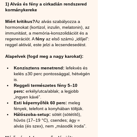
1) Alvás és fény a cirkadián rendszered 
kormánykereke
Miért kritikus?
Az alvás szabályozza a 
hormonokat (kortizol, inzulin, melatonin), az 
immunitást, a memória-konszolidációt és a 
regenerációt. A 
fény
 az első számú „időjel”: 
reggel aktivál, este jelzi a lecsendesedést.
Alapelvek (fogd meg a nagy karokat):
Konzisztens menetrend:
 lefekvés és 
kelés ±30 perc pontossággal, hétvégén 
is.
Reggeli természetes fény 5–10 
perc:
 erkély/utca/ablak; a legjobb 
„ingyen kávé”.
Esti képernyőfék 60 perc:
 meleg 
fények, telefont a konyhában töltjük.
Hálószoba-setup:
 sötét (sötétítő), 
hűvös (17–19 °C), csendes; ágy = 
alvás (és szex), nem „második iroda”.