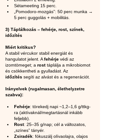
Sétameeting 15 perc.
„Pomodoro-mozgás”: 50 perc munka → 
5 perc guggolás + mobilitás.
3) Táplálkozás – fehérje, rost, színek, 
időzítés
Miért kritikus?
A stabil vércukor stabil energiát és 
hangulatot jelent. A 
fehérje
 védi az 
izomtömeget; a 
rost
 táplálja a mikrobiomot 
és csökkentheti a gyulladást. Az 
időzítés
 segíti az alvást és a regenerációt.
Irányelvek (rugalmasan, élethelyzetre 
szabva):
Fehérje
: törekedj napi ~1,2–1,6 g/ttkg-
ra (aktívaknál/megtartásnál inkább 
feljebb).
Rost
: 25–35 g/nap; cél a változatos, 
„színes” tányér.
Zsiradék
: fókuszálj olívaolajra, olajos 