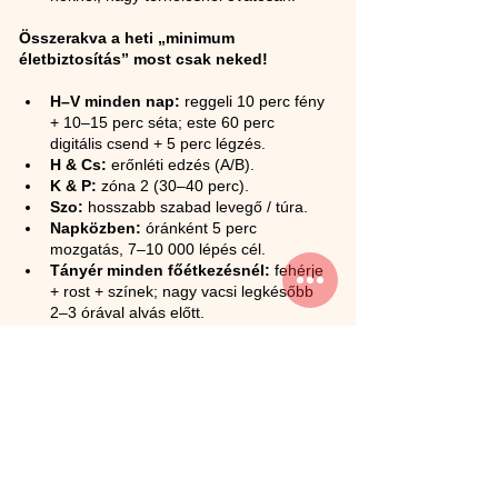
Összerakva a heti „minimum 
életbiztosítás” most csak neked!
H–V minden nap:
 reggeli 10 perc fény 
+ 10–15 perc séta; este 60 perc 
digitális csend + 5 perc légzés.
H & Cs:
 erőnléti edzés (A/B).
K & P:
 zóna 2 (30–40 perc).
Szo:
 hosszabb szabad levegő / túra.
Napközben:
 óránként 5 perc 
mozgatás, 7–10 000 lépés cél.
Tányér minden főétkezésnél:
 fehérje 
+ rost + színek; nagy vacsi legkésőbb 
2–3 órával alvás előtt.
Miért működik ez?
Mert 
nem akaraterőre
, hanem 
környezetre 
és menetrendre
 épít. Ha a napod 
alapértelmezései jók (fény, alvás, mozgás, 
tányér), a tested hálásan együttműködik. 
Javul az energia, az alvás, a hangulat! 