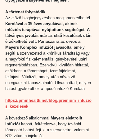
Gyógyszerirányelvének megfelel.
A történet folytatódik
Az előző blogbejegyzésben megismerkedhettél 
Karolával a 35 éves anyukával, akinek 
infúziós terápiával nyújtottunk segítséget. A 
látványos javulás már az első kezelések után 
érzékelhető volt. Panaszaira az orvos a 
Mayers Komplex infúziót javasolta, 
amely
segíti a szervezeted a krónikus fáradtság vagy 
a nagyfokú fizikai-mentális igénybevétel utáni 
regenerálódásban. Ezenkívül kiválóan hidratál, 
csökkenti a fáradtságot, izomfájdalmat, 
fejfájást. Vitalizál, amely után növekvő 
energiaszint tapasztalható. Olvashattad, milyen 
hatást gyakorolt ez a típusú infúzió Karolára.
https://pmmhealth.net/blog/premium_infuzio
s_kezelesek
A következő alkalommal 
Mayers elektrolit 
infúziót
 kapott, feltételezve, hogy további 
támogató hatást fejt ki a szervezetre, valamint 
B12 vitamin injekciót.