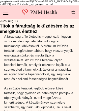
google-site-verification=x4JQ8ZXzevvSBFn85LA_MKPYb5nRIpDFPr-
aviHEtEQ v=spf1 include:_spf.google.com ~al
2025. aug. 17.
Titok a fáradtság leküzdésére és az
energikus élethez
A fáradtság a Te életed is megnehezíti, legyen 
szó a mindennapi feladataidról vagy a 
munkahelyi kihívásokról. A prémium infúziós 
terápiák segíthetnek abban, hogy visszanyerjük 
energiaszintünket és megtaláljuk a 
vitalitásunkat. Az infúziós terápiák olyan 
kezelési formák, amelyek célzottan látják el a 
szervezeted vitaminokkal, ásványi anyagokkal 
és egyéb fontos tápanyagokkal, így segítve a 
testi és szellemi frissességed helyreállítását.
Az infúziós terápiák legfőbb előnyei közé 
tartozik, hogy gyorsan és hatékonyan pótolják a 
tápanyagok hiányát, ezzel megelőzve a 
kimerültséged. A készítmények személyre 
szabhatók, így bárki, aki kipróbálja, Te is saját 