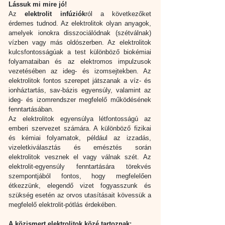
Lássuk mi mire jó!
Az 
elektrolit infúziók
ról a következőket 
érdemes tudnod. Az elektrolitok olyan anyagok, 
amelyek ionokra disszociálódnak (szétválnak) 
vízben vagy más oldószerben. Az elektrolitok 
kulcsfontosságúak a test különböző biokémiai 
folyamataiban és az elektromos impulzusok 
vezetésében az ideg- és izomsejtekben. Az 
elektrolitok fontos szerepet játszanak a víz- és 
ionháztartás, sav-bázis egyensúly, valamint az 
ideg- és izomrendszer megfelelő működésének 
fenntartásában.
Az elektrolitok egyensúlya létfontosságú az 
emberi szervezet számára. A különböző fizikai 
és kémiai folyamatok, például az izzadás, 
vizeletkiválasztás és emésztés során 
elektrolitok vesznek el vagy válnak szét. Az 
elektrolit-egyensúly fenntartására törekvés 
szempontjából fontos, hogy megfelelően 
étkezzünk, elegendő vizet fogyasszunk és 
szükség esetén az orvos utasításait kövessük a 
megfelelő elektrolit-pótlás érdekében.
A közismert elektrolitok közé tartoznak: