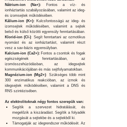
Nátrium-ion (Na+):
 Fontos a víz- és 
ionháztartás szabályozásában, valamint az ideg- 
és izomsejtek működésében.
Kálium-ion (K+):
 Kulcsfontosságú az ideg- és 
izomsejtek működésében, valamint a sejtek 
belső és külső közötti egyensúly fenntartásában.
Klorid-ion (Cl-)
: Segít fenntartani az ozmotikus 
nyomást és az ionháztartást, valamint részt 
vesz a sav-bázis egyensúlyban.
Kalcium-ion (Ca2+):
 Fontos a csontok és fogak 
egészségének fenntartásában, az 
izomösszehúzódásban, az idegsejtek 
kommunikációjában és más sejtfolyamatokban.
Magnézium-ion (Mg2+)
: Szükséges több mint 
300 enzimatikus reakcióban, az izmok és 
idegsejtek működésében, valamint a DNS és 
RNS szintézisében.
Az elektrolitoknak négy fontos szerepük van:
Segítik a szervezet hidratálását, és 
megelőzik a kiszáradást. Segítik a folyadék 
mozgását a sejtekbe és a sejtekből ki.
Támogatják az idegrendszer működését. Az 