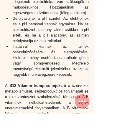
idegeknek elektrolitokra van szükségük a 
működésükhöz. Hozzájárulnak az 
egészséges szívritmushoz (főleg a kálium).
Befolyásolják a pH szintet. Az elektrolitok 
és a pH hatással vannak egymásra. Ha az 
elektrolitszint alacsony, akkor csökken a pH 
érték, és ha a pH alacsony, az szintén 
befolyásolja az elektrolitokat.
Hatással vannak az izmok 
összehúzódására és elernyedésére. 
Elektrolit hiány esetén tapasztalható görcs 
vagy izomgyengeség. Megfelelő 
mennyiségű elektrolit jelenlétében az izmok 
nagyobb munkavégzésre képesek.
A 
B12 Vitamin komplex injekció
 a szervezet 
metabolizmusát, sejtreprodukciós folyamatait és 
a koleszterinszint szabályozását támogatja. A B 
vitaminok nélkülözhetetlenek a sejtek 
energiatermelési folyamataiban. A B vitaminok 
közvetlenül kihatnak a szervezet 
energiaszintjére és az agyi funkciókra.
Mit érzett Karola a második kezelést 