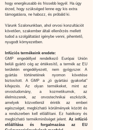
hogy energikusabb és frissebb legyél. Ha úgy 
érzed, hogy szükséged lenne egy kis extra 
támogatásra, ne habozz, és próbáld ki.
Várunk Szalonunkban, ahol orvosi konzultációt 
követően, szakember általi ellenőrzés mellett 
tudod a szolgáltatást igénybe venni, pihentető, 
nyugodt környezetben.
Infúziós termékeink eredete:
GMP engedéllyel rendelkező Európai Unión 
belüli gyártó cég az értékesítő, a termék az EU 
területén engedélyezett, nem gyógyszer. A 
gyártás történetének nyomon követése 
biztosított. A GMP a „jó gyártási gyakorlat” 
kifejezés. Az olyan termékeket, mint az 
orvostudomány, a kozmetikumok, az 
élelmiszerek, az orvostechnikai eszközök, 
amelyek közvetlenül érintik az emberi 
egészséget, megbízható körülmények között és 
a rendszerben kell előállítani. Ez hatékony és 
megbízható termékminőséget jelent. 
Az infúzió 
előállítása és forgalmazása az EU 