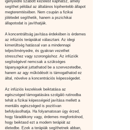
igényeidre szabott kezelést kaphatsz, amely 
segíthet például az általános kipihentebb állapot 
megteremtésében. Nem csupán a fizikai 
jólétedet segíthetik, hanem a pszichikai 
állapotodat is javíthatják.
A koncentráltság javítása érdekében is érdemes 
az infúziós terápiákat választani. Az idegi 
kimerültség hatással van a mindennapi 
teljesítményedre, és gyakran vezethet 
stresszhez vagy szorongáshoz. Az infúziók 
segítségével nemcsak a szükséges 
tápanyagokat juttathatod be a szervezetedbe, 
hanem az agy működését is támogathatod ez 
által, növelve a koncentrációs képességedet.
Az infúziós kezelések beiktatása az 
egészséged támogatására szolgáló rutinodba 
tehát a fizikai képességeid javítása mellett a 
mentális egészséged is pozitívan 
befolyásolhatja. Ha folyamatosan úgy érzed, 
hogy fáradékony vagy, érdemes megfontolnod, 
hogy beiktasd ezt a modern terápiát az 
életedbe. Ezek a terápiák segíthetnek abban, 