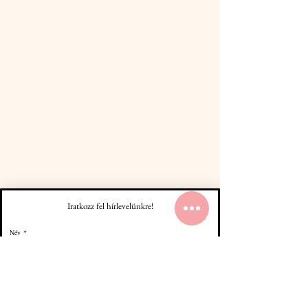
Iratkozz fel hírlevelünkre!
Név
*
Email
*