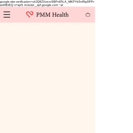
google-site-verification=x4JQ8ZXzevvSBFn85LA_MKPYb5nRIpDFPr-
aviHEtEQ v=spf1 include:_spf.google.com ~al