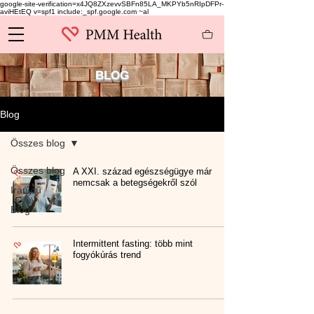
google-site-verification=x4JQ8ZXzevvSBFn85LA_MKPYb5nRIpDFPr-
aviHEtEQ v=spf1 include:_spf.google.com ~al
BLOG
Blog
Összes blog
Összes blog
A XXI. század egészségügye már
nemcsak a betegségekről szól
Iránytű
Blog
Intermittent fasting: több mint
fogyókúrás trend