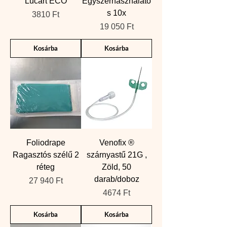
Lucart ECO
Egyszerhasználato
s 10x
Ár
3810 Ft
Ár
19 050 Ft
Kosárba
Kosárba
Foliodrape
Venofix ®
Ragasztós szélű 2
szárnyastű 21G ,
réteg
Zöld, 50
darab/doboz
Ár
27 940 Ft
Ár
4674 Ft
Kosárba
Kosárba