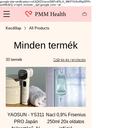
google-site-verification=x4JQ8ZXzevvSBFn85LA_MKPYb5nRIpDFPr-
aviHEtEQ v=spf1 include:_spf.google.com ~al
Kezdőlap
All Products
Minden termék
Szűrés és rendezés
33 termék
YAOSUN - YS311
Nacl 0,9% Frsenius
PRO Japán
250ml 20x oldatos