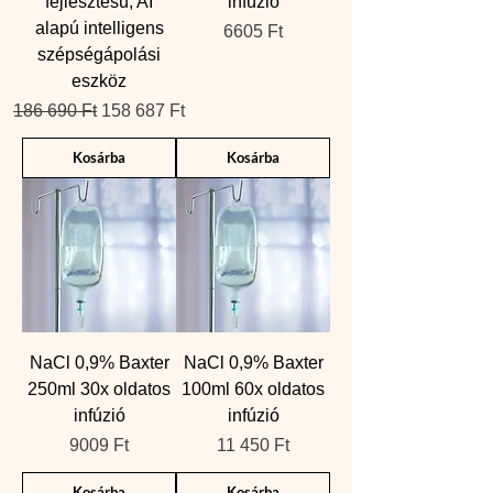
fejlesztésű, AI
infúzió
alapú intelligens
Ár
6605 Ft
szépségápolási
eszköz
Szokásos ár
Akciós ár
186 690 Ft
158 687 Ft
Kosárba
Kosárba
NaCl 0,9% Baxter
NaCl 0,9% Baxter
250ml 30x oldatos
100ml 60x oldatos
infúzió
infúzió
Ár
Ár
9009 Ft
11 450 Ft
Kosárba
Kosárba