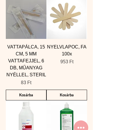
VATTAPÁLCA, 15
NYELVLAPOC, FA
CM, 5 MM
100x
VATTAFEJJEL, 6
Ár
953 Ft
DB, MŰANYAG
NYÉLLEL, STERIL
Ár
83 Ft
Kosárba
Kosárba