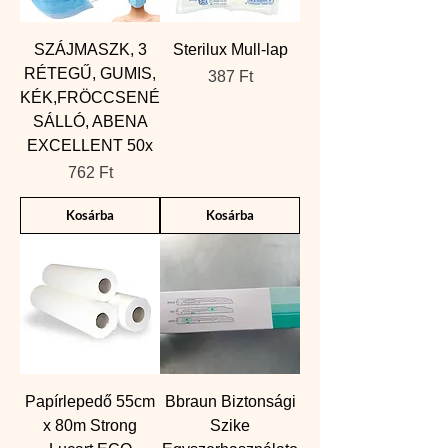
SZÁJMASZK, 3
Sterilux Mull-lap
RÉTEGŰ, GUMIS,
Ár
387 Ft
KÉK,FRÖCCSENÉ
SÁLLÓ, ABENA
EXCELLENT 50x
Ár
762 Ft
Kosárba
Kosárba
Papírlepedő 55cm
Bbraun Biztonsági
x 80m Strong
Szike