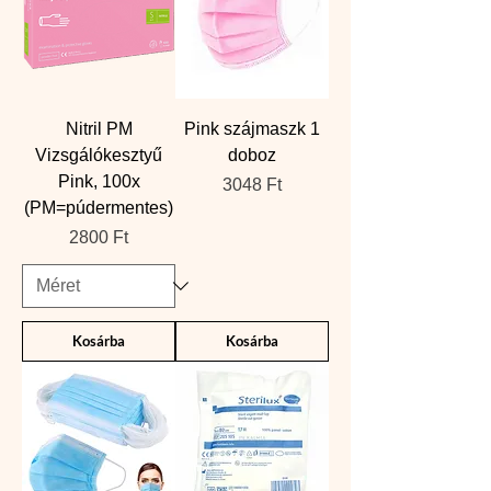
Nitril PM
Pink szájmaszk 1
Vizsgálókesztyű
doboz
Pink, 100x
Ár
3048 Ft
(PM=púdermentes)
Ár
2800 Ft
Kosárba
Kosárba