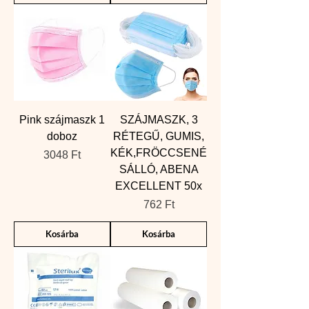
Pink szájmaszk 1
SZÁJMASZK, 3
doboz
RÉTEGŰ, GUMIS,
KÉK,FRÖCCSENÉ
Ár
3048 Ft
SÁLLÓ, ABENA
EXCELLENT 50x
Ár
762 Ft
Kosárba
Kosárba