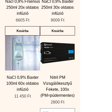
Nacl 0,9% Frsenius
NaCl 0,9% Baxter
250ml 20x oldatos
250ml 30x oldatos
infúzió
infúzió
Ár
Ár
6605 Ft
9009 Ft
Kosárba
Kosárba
NaCl 0,9% Baxter
Nitril PM
100ml 60x oldatos
Vizsgálókesztyű
infúzió
Fekete, 100x
(PM=púdermentes)
Ár
11 450 Ft
Ár
2800 Ft