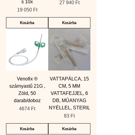
s 10x
Ár
27 940 Ft
Ár
19 050 Ft
Kosárba
Kosárba
Venofix ®
VATTAPÁLCA, 15
szárnyastű 21G ,
CM, 5 MM
Zöld, 50
VATTAFEJJEL, 6
darab/doboz
DB, MŰANYAG
NYÉLLEL, STERIL
Ár
4674 Ft
Ár
83 Ft
Kosárba
Kosárba