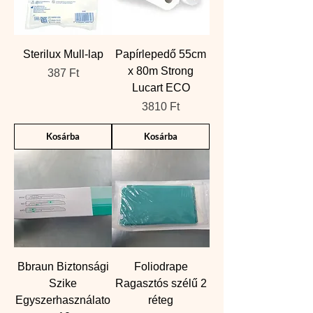
Sterilux Mull-lap
Papírlepedő 55cm
x 80m Strong
Ár
387 Ft
Lucart ECO
Ár
3810 Ft
Kosárba
Kosárba
Bbraun Biztonsági
Foliodrape
Szike
Ragasztós szélű 2
Egyszerhasználato
réteg