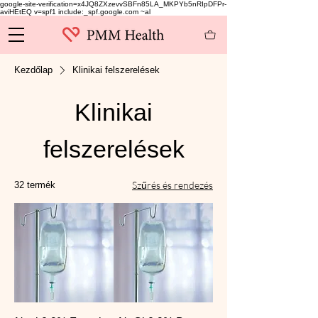
google-site-verification=x4JQ8ZXzevvSBFn85LA_MKPYb5nRIpDFPr-
aviHEtEQ v=spf1 include:_spf.google.com ~al
Kezdőlap
Klinikai felszerelések
Klinikai
felszerelések
Szűrés és rendezés
32 termék