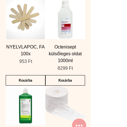
NYELVLAPOC, FA
Octenisept
100x
külsőleges oldat
1000ml
Ár
953 Ft
Ár
8299 Ft
Kosárba
Kosárba