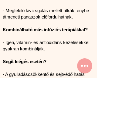
- Megfelelő kivizsgálás mellett ritkák, enyhe
átmeneti panaszok előfordulhatnak.
Kombinálható más infúziós terápiákkal?
- Igen, vitamin- és antioxidáns kezelésekkel
gyakran kombinálják.
Segít kiégés esetén?
- A gyulladáscsökkentő és sejtvédő hatás
révén hozzájárulhat a regenerációhoz, de
komplex életmódbeli támogatás is szükséges.
Iratkozz fel hírlevelünkre!
Név
*