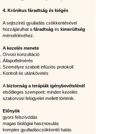
4. Krónikus fáradtság és kiégés
A sejtszintű gyulladás csökkentésével
hozzájárulhat a
fáradtság
és
kimerültség
mérsékléséhez.
A kezelés menete
Orvosi konzultáció
Állapotfelmérés
Személyre szabott infúziós protokoll
Kontroll és utánkövetés
A
biztonság a terápiák igénybevételénél
elsődleges szempont: minden kezelés
szakorvosi felügyelet mellett történik.
Előnyök
gyors felszívódás
magas biológiai hasznosulás
komplex gyulladáscsökkentő hatás