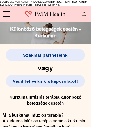
google-site-verification=x4JQ8ZXzevvSBFn85LA_MKPYb5nRIpDFPr-
aviHEtEQ v=spf1 include:_spf.google.com ~al
Különböző betegségek esetén -
Kurkumin
Szakmai partnereink
vagy
Vedd fel velünk a kapcsolatot!
Kurkuma infúziós terápia különböző
betegségek esetén
Mi a kurkuma infúziós terápia?
A kurkuma infúziós terápia során a kurkumin
hatóanyag intravénás formában kerül a