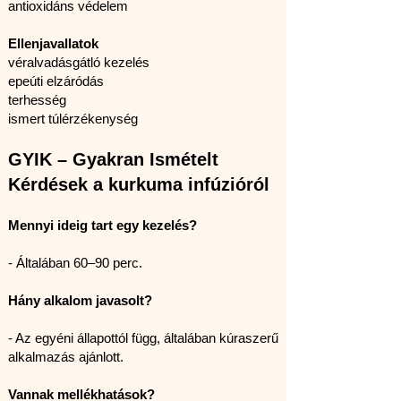
antioxidáns védelem
Ellenjavallatok
véralvadásgátló kezelés
epeúti elzáródás
terhesség
ismert túlérzékenység
GYIK – Gyakran Ismételt
Kérdések a kurkuma infúzióról
Mennyi ideig tart egy kezelés?
- Általában 60–90 perc.
Hány alkalom javasolt?
- Az egyéni állapottól függ, általában kúraszerű
alkalmazás ajánlott.
Vannak mellékhatások?