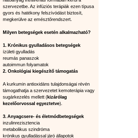
szervezetbe. Az infúziós terápiák ezen típusa
gyors és hatékony felszívódást biztosít,
megkerülve az emésztőrendszert.
Milyen betegségek esetén alkalmazható?
1. Krónikus gyulladásos betegségek
ízületi gyulladás
reumás panaszok
autoimmun folyamatok
2. Onkológiai kiegészítő támogatás
A kurkumin antioxidáns tulajdonságai révén
támogathatja a szervezetet kemoterápia vagy
sugárkezelés mellett (
kizárólag
kezelőorvossal egyeztetve
).
3. Anyagcsere- és életmódbetegségek
inzulinrezisztencia
metabolikus szindróma
krónikus gyulladással járó állapotok