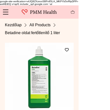
google-site-verification=x4JQ8ZXzevvSBFn85LA_MKPYb5nRIpDFPr-
aviHEtEQ v=spf1 include:_spf.google.com ~al
Kezdőlap
All Products
Betadine oldat fertőtlenítő 1 liter