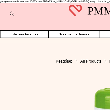
google-site-verification=x4JQ8ZXzevvSBFn85LA_MKPYb5nRIpDFPr-aviHEtEQ v=spf1 include:_s
Infúziós terápiák
Szakmai partnerek
Kezdőlap
All Products