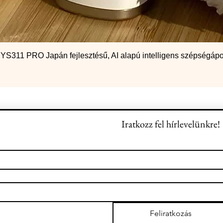
S311 PRO Japán fejlesztésű, AI alapú intelligens szépségápo
Iratkozz fel hírlevelünkre!
Feliratkozás