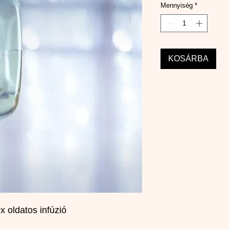
Mennyiség
*
KOSÁRBA
 oldatos infúzió