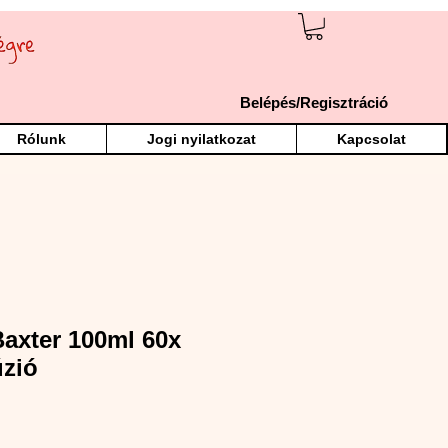
Belépés/Regisztráció
Rólunk
Jogi nyilatkozat
Kapcsolat
axter 100ml 60x
úzió