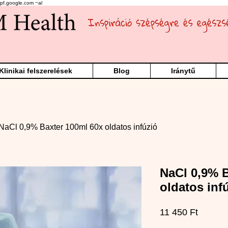
pf.google.com ~al
Klinikai felszerelések
Blog
Iránytű
NaCl 0,9% Baxter 100ml 60x oldatos infúzió
NaCl 0,9% B
oldatos inf
Ár
11 450 Ft