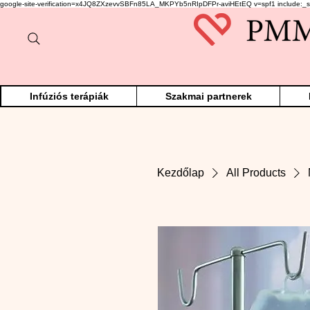
google-site-verification=x4JQ8ZXzevvSBFn85LA_MKPYb5nRIpDFPr-aviHEtEQ v=spf1 include:_s
Infúziós terápiák
Szakmai partnerek
Kezdőlap
All Products