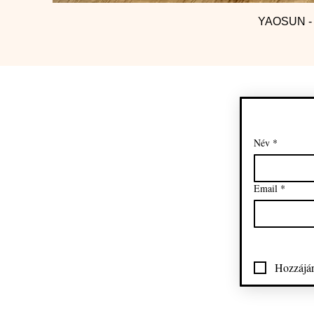
YAOSUN - Y
Név
*
Email
*
Hozzájár