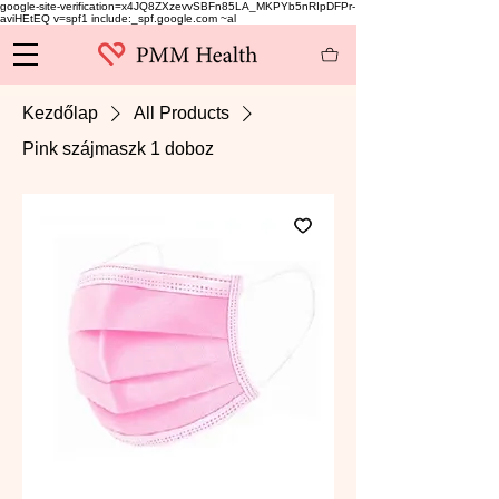
google-site-verification=x4JQ8ZXzevvSBFn85LA_MKPYb5nRIpDFPr-
aviHEtEQ v=spf1 include:_spf.google.com ~al
Kezdőlap
All Products
Pink szájmaszk 1 doboz