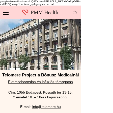
google-site-verification=x4JQ8ZXzevvSBFn85LA_MKPYb5nRIpDFPr-
aviHEtEQ v=spf1 include:_spf.google.com ~al
Telomere Project a Bónusz Medicalnál
Életmódorvoslás és infúziós támogatás
Cím:
1055
Budapest, Kossuth tér 13-15.
2.emelet 10. – 10-es kapucsengő,
E-mail:
info@telomere.hu